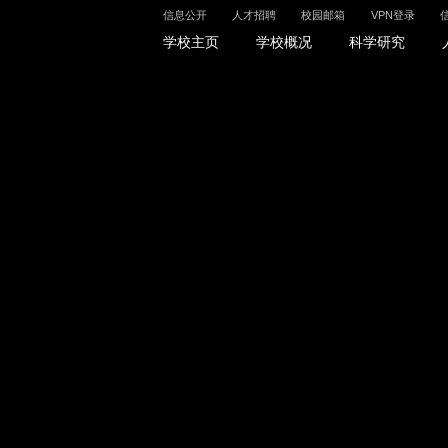
信息公开
人才招聘
校园邮箱
VPN登录
信息公开
人才招聘
校园邮箱
VPN登录
学校主页
学校概况
科学研究
科学研究
人才培养
招生就业
科学研究
本科生
本科生招生
学术刊物
研究生
研究生招生
学风建设
留学生
留学生招生
科研实验室
继续教育与远程教育
就业创业指导