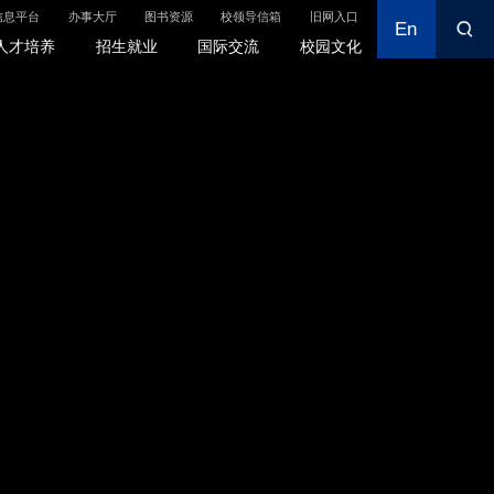
信息平台
办事大厅
图书资源
校领导信箱
旧网入口
En
En
信息平台
办事大厅
图书资源
校领导信箱
旧网入口
人才培养
招生就业
国际交流
校园文化
国际交流
校园文化
国际交流合作
校徽校旗
学生国际交流
校训校歌
来华留学教育
学校地图
暑期国际学校
贸大校历
影像贸大
贸大视界